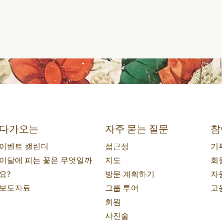
다가오는
자주 묻는 질문
참
이벤트 캘린더
접근성
기
이달에 피는 꽃은 무엇일까
지도
회
요?
방문 계획하기
자
보도자료
그룹 투어
고
회원
사진술