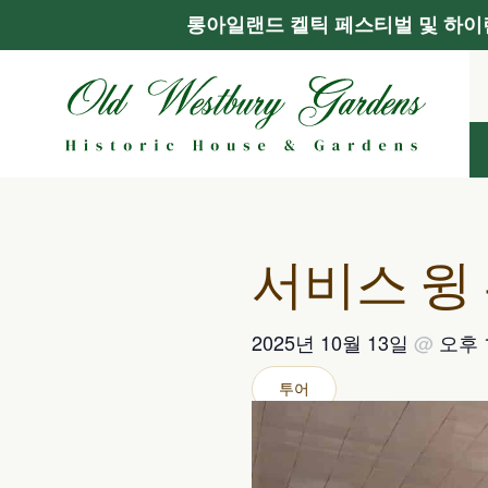
롱아일랜드 켈틱 페스티벌 및 하이랜
콘
텐
츠
로
건
너
뛰
기
서비스 윙
2025년 10월 13일
@
오후 
투어