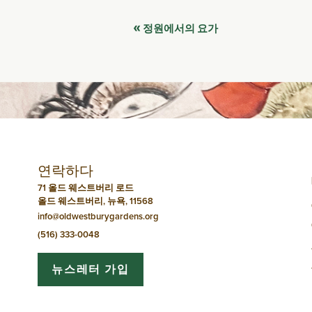
이
«
정원에서의 요가
벤
트
네
비
연락하다
게
71 올드 웨스트버리 로드
올드 웨스트버리, 뉴욕, 11568
이
info@oldwestburygardens.org
션
(516) 333-0048
뉴스레터 가입