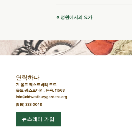
이
«
정원에서의 요가
벤
트
네
비
연락하다
게
71 올드 웨스트버리 로드
올드 웨스트버리, 뉴욕, 11568
이
info@oldwestburygardens.org
션
(516) 333-0048
뉴스레터 가입