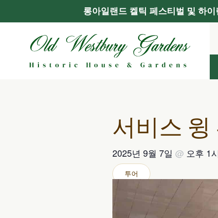
롱아일랜드 켈틱 페스티벌 및 하이랜
콘
텐
츠
로
건
너
뛰
기
서비스 윙
2025년 9월 7일
@
오후 1시
투어