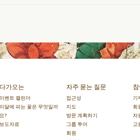
다가오는
자주 묻는 질문
참
이벤트 캘린더
접근성
기
이달에 피는 꽃은 무엇일까
지도
회
요?
방문 계획하기
자
보도자료
그룹 투어
고
회원