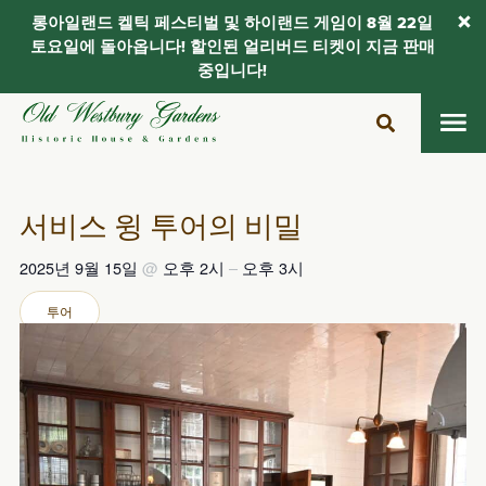
롱아일랜드 켈틱 페스티벌 및 하이랜드 게임이 8월 22일
토요일에 돌아옵니다! 할인된 얼리버드 티켓이 지금 판매
중입니다!
콘
텐
츠
로
건
서비스 윙 투어의 비밀
너
뛰
2025년 9월 15일
@
오후 2시
–
오후 3시
기
투어