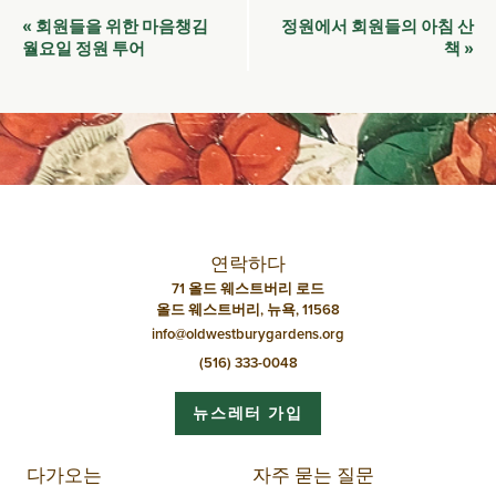
이
회원들을 위한 마음챙김
정원에서 회원들의 아침 산
«
벤
월요일 정원 투어
책
»
트
네
비
게
이
션
연락하다
71 올드 웨스트버리 로드
올드 웨스트버리, 뉴욕, 11568
info@oldwestburygardens.org
(516) 333-0048
뉴스레터 가입
다가오는
자주 묻는 질문