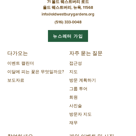
71 올드 웨스트버리 로드
올드 웨스트버리, 뉴욕, 11568
info@oldwestburygardens.org
(516) 333-0048
뉴스레터 가입
다가오는
자주 묻는 질문
이벤트 캘린더
접근성
이달에 피는 꽃은 무엇일까요?
지도
보도자료
방문 계획하기
그룹 투어
회원
사진술
방문자 지도
재무