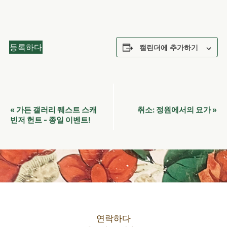
등록하다
캘린더에 추가하기
이
가든 갤러리 퀘스트 스캐
정원에서의 요가
«
취소:
»
벤
빈저 헌트 - 종일 이벤트!
트
네
비
게
이
션
연락하다