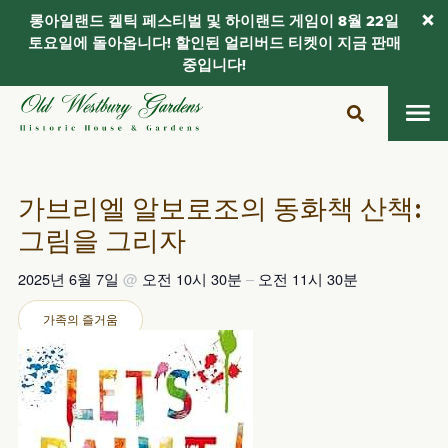
롱아일랜드 켈틱 페스티벌 및 하이랜드 게임이 8월 22일
토요일에 돌아옵니다! 할인된 얼리버드 티켓이 지금 판매
중입니다!
콘
텐
츠
로
건
가브리엘 알보로조의 동화책 산책:
너
그림을 그리자
뛰
기
2025년 6월 7일
@
오전 10시 30분
–
오전 11시 30분
가족의 즐거움