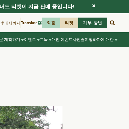
버드 티켓이 지금 판매 중입니다!
Translate
회원
티켓
기부 방법
오후 6시까지
문 계획하기
이벤트
교육
개인 이벤트
사진술
여행하다
에 대한