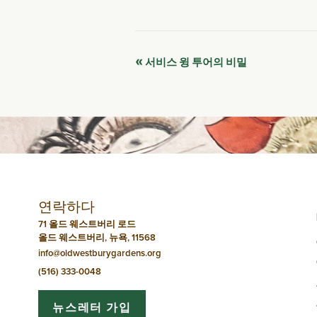
이
«
서비스 윙 투어의 비밀
벤
트
네
비
연락하다
게
71 올드 웨스트버리 로드
올드 웨스트버리, 뉴욕, 11568
이
info@oldwestburygardens.org
션
(516) 333-0048
뉴스레터 가입