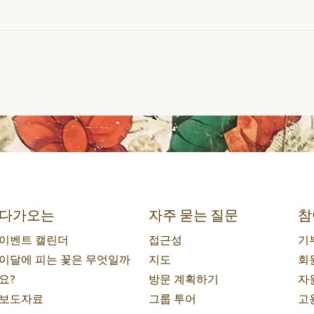
다가오는
자주 묻는 질문
참
이벤트 캘린더
접근성
기
이달에 피는 꽃은 무엇일까
지도
회
요?
방문 계획하기
자
보도자료
그룹 투어
고