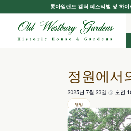
롱아일랜드 켈틱 페스티벌 및 하이랜
콘
텐
츠
로
건
너
뛰
기
정원에서
2025년 7월 23일
@
오전 1
웰빙