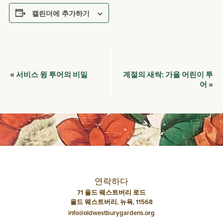
캘린더에 추가하기
이
서비스 윙 투어의 비밀
계절의 새싹: 가을 어린이 투
«
벤
어
»
트
네
비
게
이
션
연락하다
71 올드 웨스트버리 로드
올드 웨스트버리, 뉴욕, 11568
info@oldwestburygardens.org