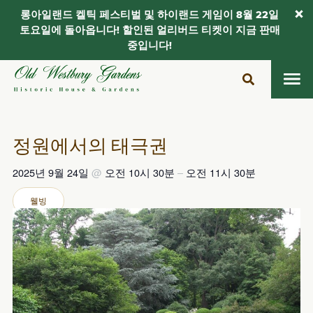
롱아일랜드 켈틱 페스티벌 및 하이랜드 게임이 8월 22일
토요일에 돌아옵니다! 할인된 얼리버드 티켓이 지금 판매
중입니다!
콘
텐
츠
로
건
정원에서의 태극권
너
뛰
2025년 9월 24일
@
오전 10시 30분
–
오전 11시 30분
기
웰빙