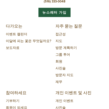
(516) 333-0048
뉴스레터 가입
다가오는
자주 묻는 질문
이벤트 캘린더
접근성
이달에 피는 꽃은 무엇일까요?
지도
보도자료
방문 계획하기
그룹 투어
회원
사진술
방문자 지도
재무
참여하세요
개인 이벤트 및 사진
기부하기
개인 이벤트
회원이 되세요
사진술