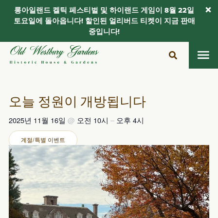
롱아일랜드 켈틱 페스티벌 및 하이랜드 게임이 8월 22일
토요일에 돌아옵니다! 할인된 얼리버드 티켓이 지금 판매
중입니다!
콘
텐
츠
로
건
오늘 정원이 개방됩니다
너
뛰
2025년 11월 16일
@
오전 10시
–
오후 4시
기
계절/특별 이벤트