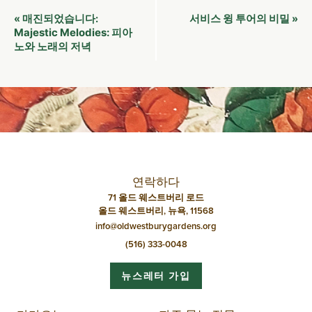
이
서비스 윙 투어의 비밀
«
매진되었습니다:
»
벤
Majestic Melodies: 피아
노와 노래의 저녁
트
네
비
게
이
션
연락하다
71 올드 웨스트버리 로드
올드 웨스트버리, 뉴욕, 11568
info@oldwestburygardens.org
(516) 333-0048
뉴스레터 가입