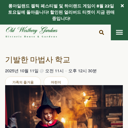
롱아일랜드 켈틱 페스티벌 및 하이랜드 게임이 8월 22일
토요일에 돌아옵니다! 할인된 얼리버드 티켓이 지금 판매
중입니다!
콘
텐
츠
로
건
기발한 마법사 학교
너
뛰
2025년 10월 11일
@
오전 11시
–
오후 12시 30분
기
가족의 즐거움
어린이