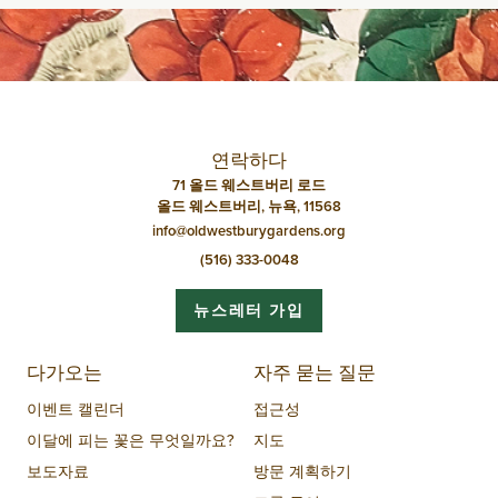
네
비
게
이
션
연락하다
71 올드 웨스트버리 로드
올드 웨스트버리, 뉴욕, 11568
info@oldwestburygardens.org
(516) 333-0048
뉴스레터 가입
다가오는
자주 묻는 질문
이벤트 캘린더
접근성
이달에 피는 꽃은 무엇일까요?
지도
보도자료
방문 계획하기