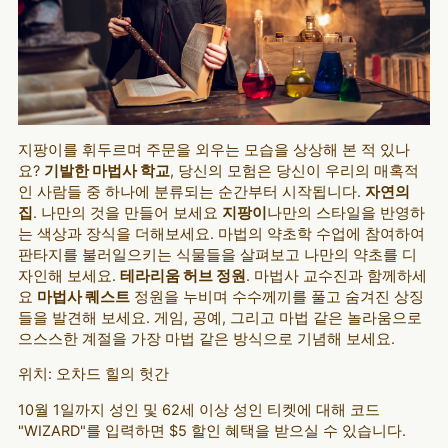
지팡이를 휘두르며 주문을 외우는 모습을 상상해 본 적 있나
요?
기발한 마법사 학교
, 당신의 모험은 당신이 우리의 매혹적
인 사람들 중 하나에 분류되는 순간부터 시작됩니다.
자연의
집
. 나만의 것을 만들어 보세요
지팡이
나만의 스타일을 반영하
는 색상과 장식을 더해보세요. 마법의 약초학 수업에 참여하여
판타지를 불러일으키는 식물들을 살펴보고 나만의 약초를 디
자인해 보세요.
테라리움 허브 정원
. 마법사 교수진과 함께하세
요
마법사 퀘스트
정원을 누비며 수수께끼를 풀고 숨겨진 상징
들을 발견해 보세요. 게임, 공예, 그리고 마법 같은 놀라움으로
으스스한 계절을 가장 마법 같은 방식으로 기념해 보세요.
위치: 오차드 힐의 헛간
10월 1일까지 성인 및 62세 이상 성인 티켓에 대해 코드
"WIZARD"를 입력하면 $5 할인 혜택을 받으실 수 있습니다.