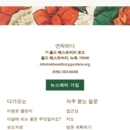
네
비
게
이
션
연락하다
71 올드 웨스트버리 로드
올드 웨스트버리, 뉴욕, 11568
info@oldwestburygardens.org
(516) 333-0048
뉴스레터 가입
다가오는
자주 묻는 질문
이벤트 캘린더
접근성
이달에 피는 꽃은 무엇일까요?
지도
보도자료
방문 계획하기