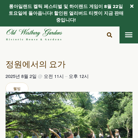
롱아일랜드 켈틱 페스티벌 및 하이랜드 게임이 8월 22일
토요일에 돌아옵니다! 할인된 얼리버드 티켓이 지금 판매
중입니다!
콘
텐
츠
로
건
정원에서의 요가
너
뛰
2025년 8월 2일
@
오전 11시
–
오후 12시
기
웰빙