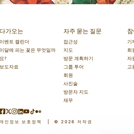
다가오는
자주 묻는 질문
참
이벤트 캘린더
접근성
기
이달에 피는 꽃은 무엇일까
지도
회
요?
방문 계획하기
자
보도자료
그룹 투어
고
회원
사진술
방문자 지도
재무
개인정보 보호정책
|
© 2026 저작권