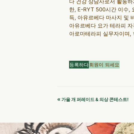
다 건강 상담사로서 활동하
한, E-RYT 500시간 이
득, 아유르베다 마사지 및 
아유르베다 요가 테라피 자
아로마테라피 실무자이며, 
등록하다
회원이 되세요
이
«
가을 개 퍼레이드 & 의상 콘테스트!
벤
트