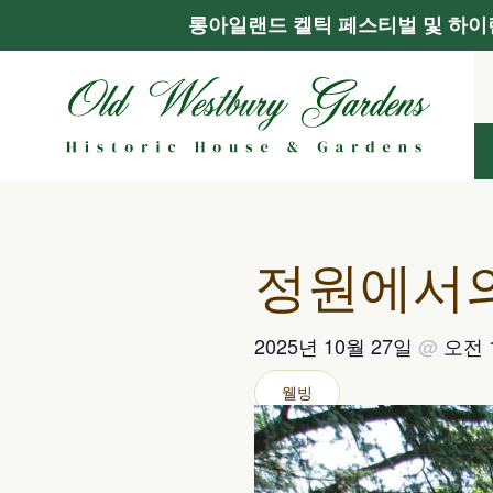
롱아일랜드 켈틱 페스티벌 및 하이랜
콘
텐
츠
로
건
너
뛰
기
정원에서의
2025년 10월 27일
@
오전 
웰빙