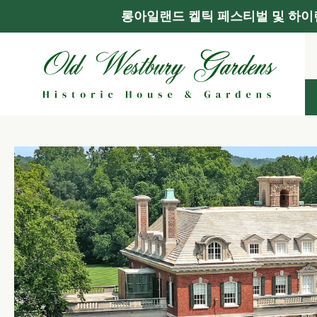
롱아일랜드 켈틱 페스티벌 및 하이랜
콘
텐
츠
로
건
너
뛰
기