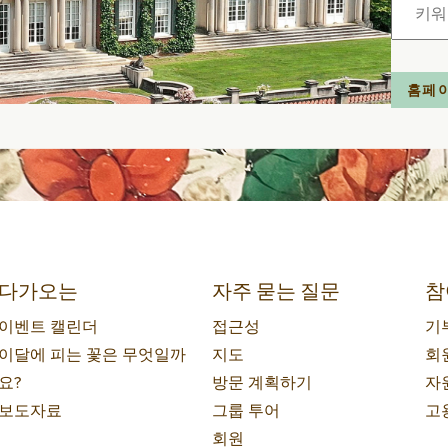
색:
홈페
다가오는
자주 묻는 질문
참
이벤트 캘린더
접근성
기
이달에 피는 꽃은 무엇일까
지도
회
요?
방문 계획하기
자
보도자료
그룹 투어
고
회원