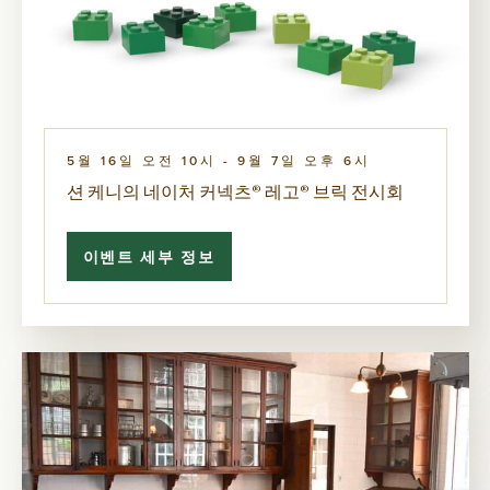
기
탐
색
5월 16일 오전 10시
-
9월 7일 오후 6시
션 케니의 네이처 커넥츠® 레고® 브릭 전시회
이벤트 세부 정보
션
케
니
의
네
이
처
커
넥
츠
®
레
고
®
브
릭