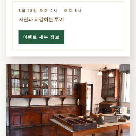
8월 12일 오후 2시
-
오후 3시
자연과 교감하는 투어
이벤트 세부 정보
자
연
과
교
감
하
는
투
어