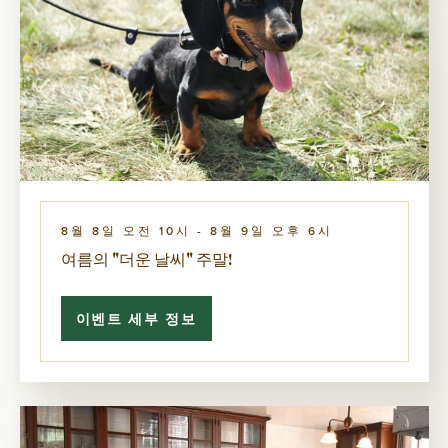
8월 8일 오전 10시
-
8월 9일 오후 6시
여름의 "더운 날씨" 주말!
이벤트 세부 정보
여
름
의
"더
운
날
씨"
주
말!