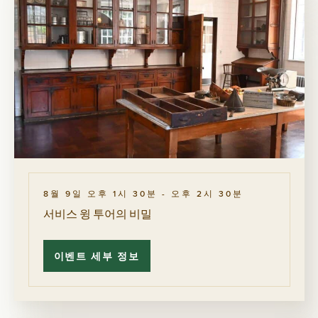
8월 9일 오후 1시 30분
-
오후 2시 30분
서비스 윙 투어의 비밀
이벤트 세부 정보
서
비
스
윙
투
어
의