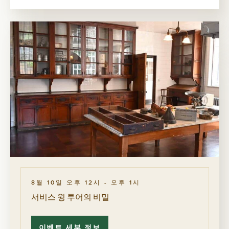
투
어
의
비
밀
8월 10일 오후 12시
-
오후 1시
서비스 윙 투어의 비밀
이벤트 세부 정보
서