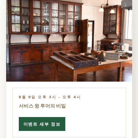
비
밀
8월 9일 오후 3시
-
오후 4시
서비스 윙 투어의 비밀
이벤트 세부 정보
서
비
스
윙