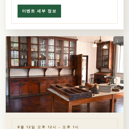
이벤트 세부 정보
서
비
스
윙
투
어
의
비
밀
8월 12일 오후 12시
-
오후 1시