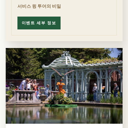
서비스 윙 투어의 비밀
이벤트 세부 정보
서
비
스
윙
투
어
의
비
밀