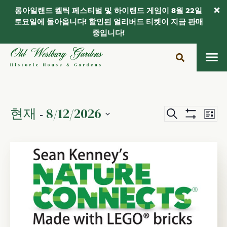
롱아일랜드 켈틱 페스티벌 및 하이랜드 게임이 8월 22일
토요일에 돌아옵니다! 할인된 얼리버드 티켓이 지금 판매
중입니다!
콘
텐
츠
로
건
현재
8/12/2026
일
이
너
 - 
검
목
뛰
Show
색
벤
정
날
록
Filters
기
하
트
짜
표
기
를
뷰
검
선
탐
색
택
색
합
및
니
보
다.