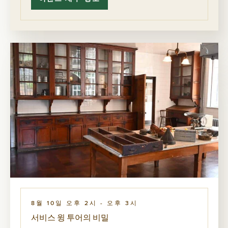
비
스
윙
투
어
의
비
밀
8월 10일 오후 2시
-
오후 3시
서비스 윙 투어의 비밀