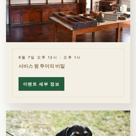
전
시
회
8월 7일 오후 12시
-
오후 1시
서비스 윙 투어의 비밀
이벤트 세부 정보
서
비
스
윙
투
어
의
비
밀