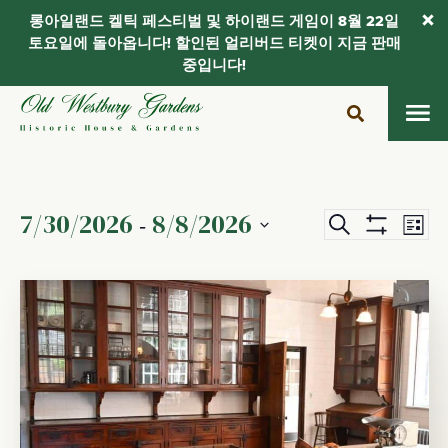
롱아일랜드 켈틱 페스티벌 및 하이랜드 게임이 8월 22일
토요일에 돌아옵니다! 할인된 얼리버드 티켓이 지금 판매
중입니다!
콘
텐
츠
로
건
7/30/2026
8/8/2026
일
이
너
 - 
검
목
뛰
Show
색
벤
정
날
록
Filters
기
하
트
짜
표
기
를
뷰
검
선
탐
색
택
색
합
및
니
보
다.