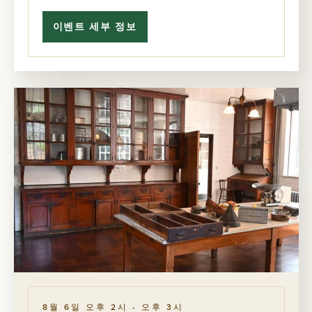
이벤트 세부 정보
서
비
스
윙
투
어
의
비
밀
8월 6일 오후 2시
-
오후 3시