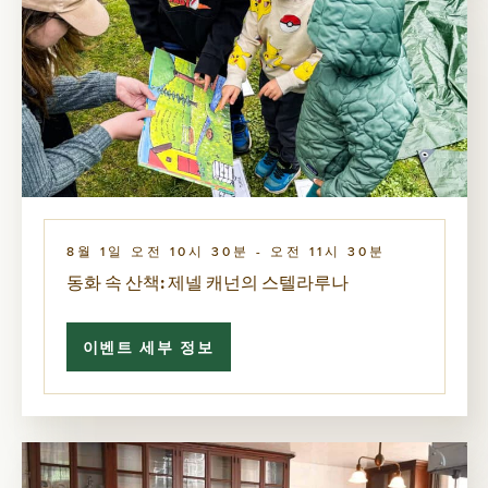
8월 1일 오전 10시 30분
-
오전 11시 30분
동화 속 산책: 제넬 캐넌의 스텔라루나
이벤트 세부 정보
동
화
속
산
책:
제
넬
캐
넌
의