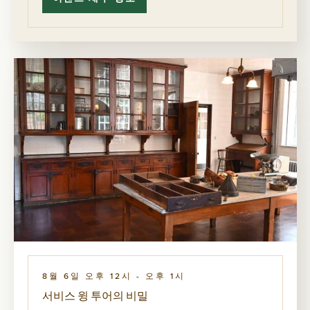
비
스
윙
투
어
의
비
밀
8월 6일 오후 12시
-
오후 1시
서비스 윙 투어의 비밀