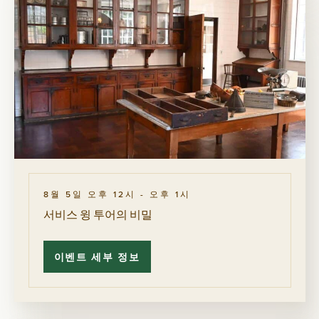
스
텔
라
루
나
8월 5일 오후 12시
-
오후 1시
서비스 윙 투어의 비밀
이벤트 세부 정보
서
비
스
윙
투
어
의