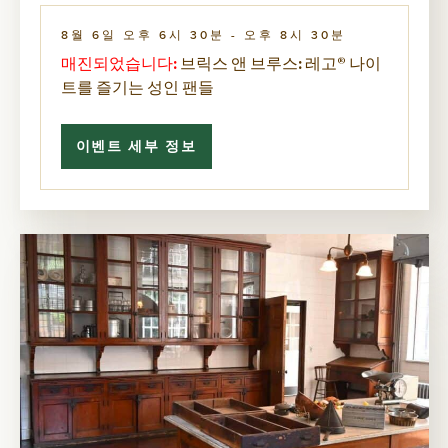
8월 6일 오후 6시 30분
-
오후 8시 30분
매진되었습니다:
브릭스 앤 브루스: 레고® 나이
트를 즐기는 성인 팬들
이벤트 세부 정보
<SPAN
CLASS="SPECIAL-
MESSAGE">
매
진
되
었
습
니
다:
</SPAN>
브
릭
스
앤
브
루
스:
레
고
®
나