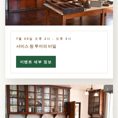
기
탐
색
7월 30일 오후 2시
-
오후 3시
서비스 윙 투어의 비밀
이벤트 세부 정보
서
비
스
윙
투
어
의
비
밀