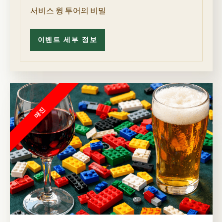
서비스 윙 투어의 비밀
이벤트 세부 정보
서
비
스
윙
투
어
의
비
밀
매진