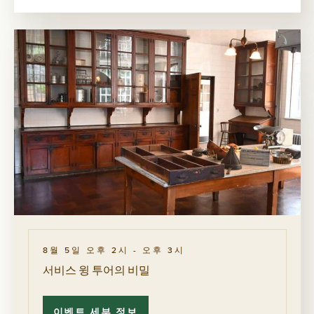
감
하
는
투
어
8월 5일 오후 2시
-
오후 3시
서비스 윙 투어의 비밀
이벤트 세부 정보
서