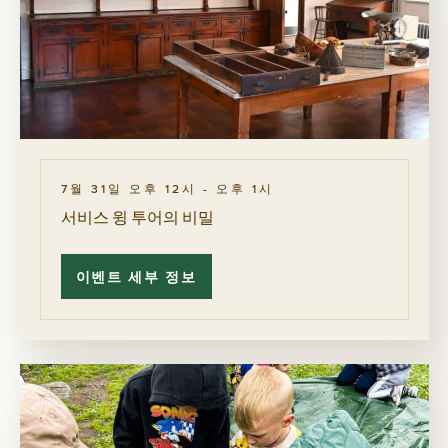
7월 31일 오후 12시
-
오후 1시
서비스 윙 투어의 비밀
이벤트 세부 정보
서
비
스
윙
투
어
의
비
밀