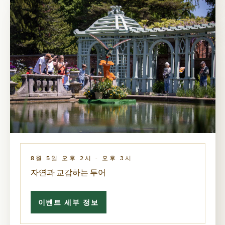
비
밀
8월 5일 오후 2시
-
오후 3시
자연과 교감하는 투어
이벤트 세부 정보
자
연
과
교