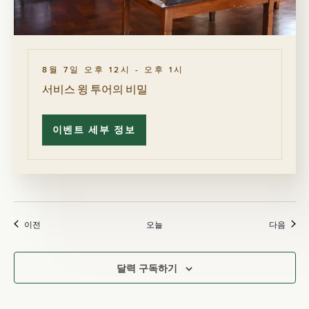
이
트
를
즐
기
는
성
8월 7일 오후 12시
-
오후 1시
인
팬
서비스 윙 투어의 비밀
들
이벤트 세부 정보
서
비
스
윙
투
어
의
비
밀
일정표
일정
이전
오늘
다음
달력 구독하기