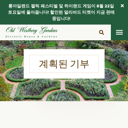
롱아일랜드 켈틱 페스티벌 및 하이랜드 게임이 8월 22일
토요일에 돌아옵니다! 할인된 얼리버드 티켓이 지금 판매
중입니다!
콘
텐
츠
로
건
계획된 기부
너
뛰
기