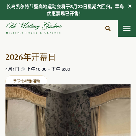
长岛凯尔特节暨高地运动会将于8月22日星期六回归。早鸟
优惠票现已开售！
跳
至
内
容
2026年开幕日
4月1日
@
上午10:00
–
下午 6:00
季节性/特别活动