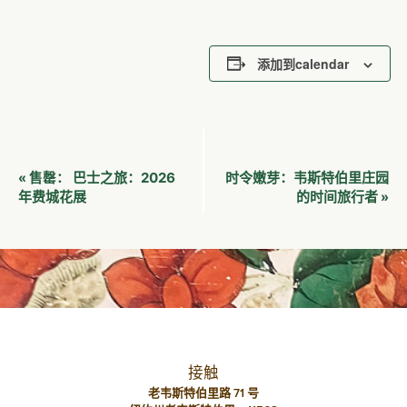
添加到calendar
活
巴士之旅：2026
时令嫩芽：韦斯特伯里庄园
«
售罄：
动
年费城花展
的时间旅行者
»
导
航
接触
老韦斯特伯里路 71 号