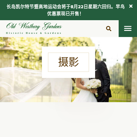
长岛凯尔特节暨高地运动会将于8月22日星期六回归。早鸟
优惠票现已开售！
跳
至
内
容
摄影