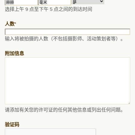
斜
小
分
上
选择上午 9 点至下午 5 点之间的到达时间
线
时
钟
午/
YYYY
下
人数
*
午
输入将被拍摄的人数（不包括摄影师、活动策划者等）。
附加信息
请添加有关您的许可证的任何其他信息或列出任何问题。
验证码