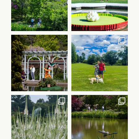
16
1
22
1
🌿转过下一个弯道，穿过倒影
谁准备好迎接一个真正超棒的周末
池，藏身于花园之中……你会发现
了？🐾
一座乐高®雕塑正等着给你带来惊
...
喜。.
...
250
4
27
2
今天是个放慢脚步的好日子。🌿
周末还没安排？别担心，我们帮你
...
搞定！😉 🌿🦋🦌
肖恩·肯尼
...
59
1
108
1