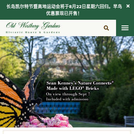
长岛凯尔特节暨高地运动会将于8月22日星期六回归。早鸟
优惠票现已开售！
跳
至
内
容