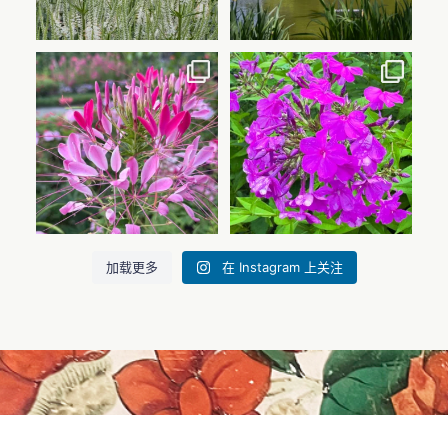
💚感谢各位会员！💚
花园里一抹夏日美景。🌸
...
欢迎您来老韦斯特伯里花园漫步，
欣赏盛开的花朵。.
45
1
...
42
2
在 Instagram 上关注
加载更多