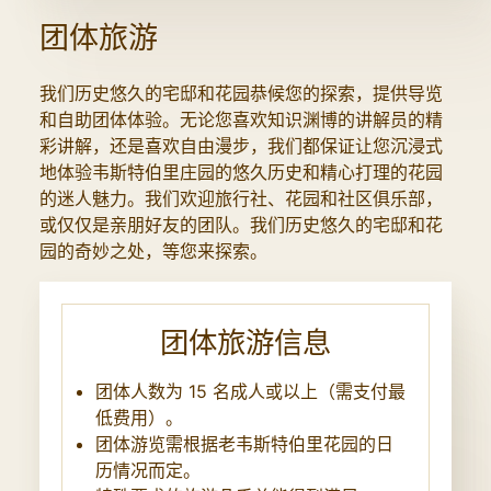
团体旅游
我们历史悠久的宅邸和花园恭候您的探索，提供导览
和自助团体体验。无论您喜欢知识渊博的讲解员的精
彩讲解，还是喜欢自由漫步，我们都保证让您沉浸式
地体验韦斯特伯里庄园的悠久历史和精心打理的花园
的迷人魅力。我们欢迎旅行社、花园和社区俱乐部，
或仅仅是亲朋好友的团队。我们历史悠久的宅邸和花
园的奇妙之处，等您来探索。
团体旅游信息
团体人数为 15 名成人或以上（需支付最
低费用）。
团体游览需根据老韦斯特伯里花园的日
历情况而定。