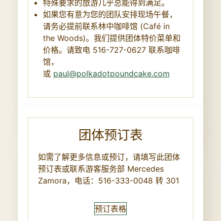
特殊要求的旅游几乎总能得到满足。
如果您有意为您的团队安排现场午餐，
请务必提前联系林中咖啡馆 (Café in
the Woods)。我们提供团体特价菜单和
价格。请致电 516-727-0627 联系咖啡
馆，
或
paul@polkadotpoundcake.com
团体预订表
如需了解更多信息或预订，请填写此团体
预订表或联系游客服务部 Mercedes
Zamora，电话：516-333-0048 转 301
预订表格