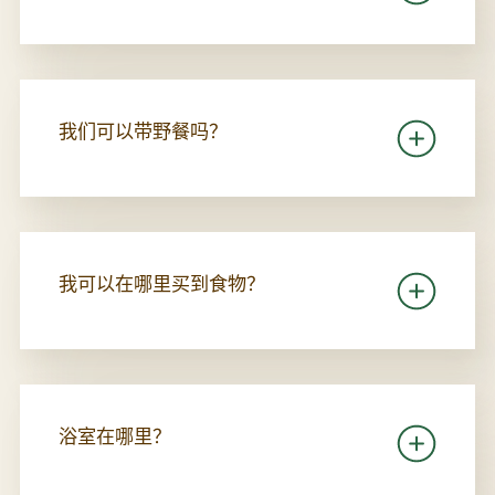
我们可以带野餐吗？
我可以在哪里买到食物？
浴室在哪里？