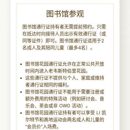
图书馆参观
图书馆通行证持有者无需提前预约。只需
在抵达时向接待人员出示有效通行证（或
同等证件）即可。图书馆通行证适用于2
名成人及其陪同儿童（最多4名）。
图书馆花园通行证允许在正常公共开放
时间内进入老韦斯特伯里花园。
这些通行证不提供与个人、家庭或维持
者通行证相同的福利。
图书馆花园通行证不能用于需要注册或
额外费用的特殊活动（例如研讨会、音
乐会、茶会或非 OWG 活动）。
图书馆花园通行证持有者可以享受 LI 凯
尔特节和高地运动会两名成人和儿童的
“会员价”入场费。