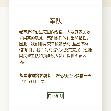
军队
老韦斯特伯里花园向现役军人及其家属致
以崇高的敬意，感谢他们的付出和牺牲。
因此，我们非常荣幸能够参与“蓝星博物
馆”项目。我们为现役军人及其家属（包括
国民警卫队和预备役人员）提供免费入
场。.
蓝星博物馆参观者：
您必须至少提前一天
（1）预订门票。
在此预订