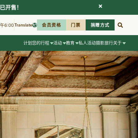
现已开售！
Translate
会员资格
门票
捐赠方式
6:00
计划您的行程
活动
教育
私人活动
摄影
旅行
关于