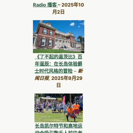
Radio 播客
– 2025年10
月2日
《了不起的盖茨比》百
年诞辰：在长岛体验爵
士时代风格的冒险
–
新
闻日报
,
2025年9月29
日
长岛凯尔特节和高地运