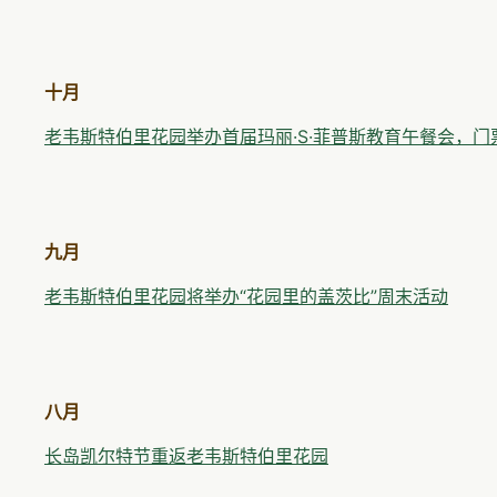
十月
老韦斯特伯里花园举办首届玛丽·S·菲普斯教育午餐会，门
九月
老韦斯特伯里花园将举办“花园里的盖茨比”周末活动
八月
长岛凯尔特节重返老韦斯特伯里花园