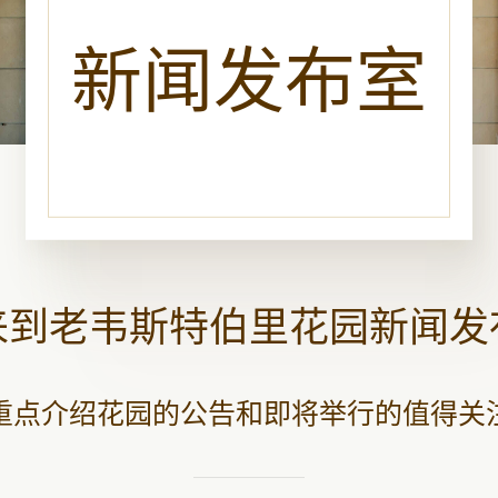
新闻发布室
来到老韦斯特伯里花园新闻发
重点介绍花园的公告和即将举行的值得关