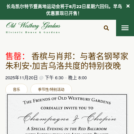
长岛凯尔特节暨高地运动会将于8月22日星期六回归。早鸟
优惠票现已开售！
跳
至
内
容
售罄：
香槟与肖邦：与著名钢琴家
朱利安·加吉乌洛共度的特别夜晚
2025年11月20日
@
下午 6:30
–
晚上 8:00
音乐
季节性/特别活动