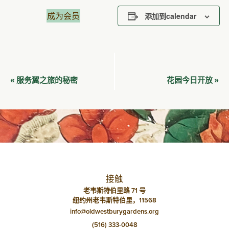
成为会员
添加到calendar
活
服务翼之旅的秘密
花园今日开放
«
»
动
导
航
接触
老韦斯特伯里路 71 号
纽约州老韦斯特伯里，11568
info@oldwestburygardens.org
(516) 333-0048