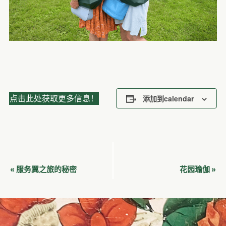
点击此处获取更多信息！
添加到calendar
活
服务翼之旅的秘密
花园瑜伽
«
»
动
导
航