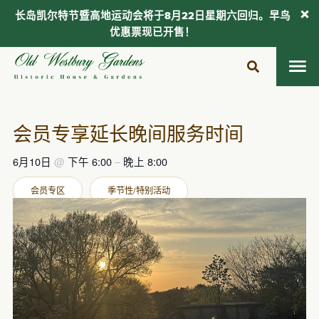
长岛凯尔特节暨高地运动会将于8月22日星期六回归。早鸟
优惠票现已开售！
跳
至
内
容
会员专享延长晚间服务时间
6月10日
@
下午 6:00
–
晚上 8:00
会员专区
季节性/特别活动