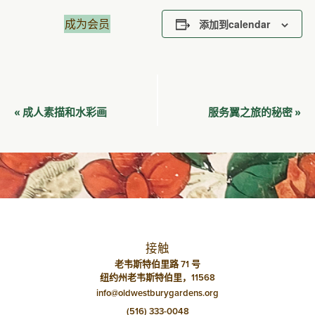
成为会员
添加到calendar
活
成人素描和水彩画
服务翼之旅的秘密
«
»
动
导
航
接触
老韦斯特伯里路 71 号
纽约州老韦斯特伯里，11568
info@oldwestburygardens.org
(516) 333-0048