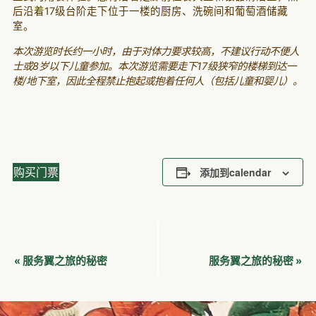
后沿着17级台阶走下位于一楼的厨房、洗碗间和葡萄酒储藏
室。
本次游览时长约一小时，由于对体力要求较高，不建议行动不便人
士或8岁以下儿童参加。本次游览需要走下17级狭窄的楼梯到达一
楼/地下室，因此全程禁止抱起或抱着任何人（包括儿童和婴儿）。
购买门票
添加到calendar
活
服务翼之旅的秘密
服务翼之旅的秘密
«
»
动
导