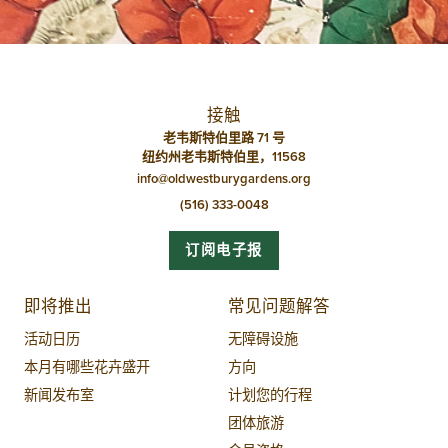
航
接触
老韦斯特伯里路 71 号
纽约州老韦斯特伯里，11568
info@oldwestburygardens.org
(516) 333-0048
订阅电子报
即将推出
常见问题解答
活动日历
无障碍设施
本月有哪些花卉盛开
方向
新闻发布室
计划您的行程
团体旅游