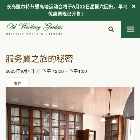
长岛凯尔特节暨高地运动会将于8月22日星期六回归。早鸟
优惠票现已开售！
跳
至
内
容
服务翼之旅的秘密
2025年9月4日
@
下午 12:00
–
下午1:00
旅游