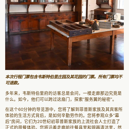
本次行程门票包含韦斯特伯里庄园及其花园的门票。所有门票均不
可退款。
多年来，韦斯特伯里府的访客总是会问，一楼走廊那边究竟是
什么。如今，他们可以跨过这扇门，探索“服务翼的秘密”。
在这个60分钟的导览游中，您将了解到菲普斯家族及其宾客所
体验的生活方式背后，是如何辛勤劳作的。您将参观众多“幕
后”房间，它们为20世纪初菲普斯家族的上流社会人士打造了
正式的用餐体验。您将沿着走廊前往餐具室和银器清洁室，然