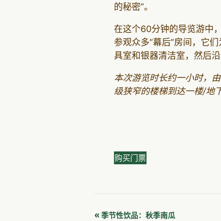
的秘密”。
在这个60分钟的导览游中
参观众多“幕后”房间，它
具室和银器清洁室，然后沿
本次游览时长约一小时，由
级狭窄的楼梯到达一楼/地
购买门票
活
«
季节性饮品：秋季南瓜