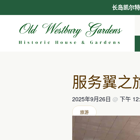
长岛凯尔特
跳
至
内
容
服务翼之
2025年9月26日
@
下午 12
旅游