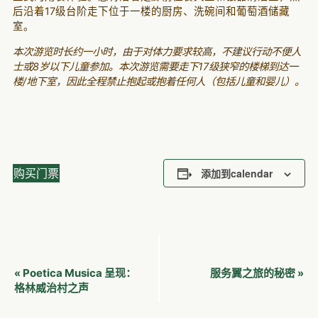
后沿着17级台阶走下位于一楼的厨房、洗碗间和葡萄酒储藏
室。
本次游览时长约一小时，由于对体力要求较高，不建议行动不便人
士或8岁以下儿童参加。本次游览需要走下17级狭窄的楼梯到达一
楼/地下室，因此全程禁止抱起或抱着任何人（包括儿童和婴儿）。
购买门票
添加到calendar
活
Poetica Musica 呈现：
服务翼之旅的秘密
«
»
动
格林威治村之声
导