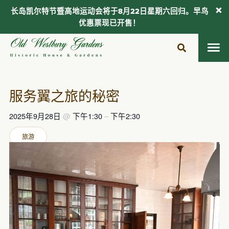
长岛凯尔特节暨高地运动会将于8月22日星期六回归。早鸟
优惠票现已开售！
跳
至
内
容
服务翼之旅的秘密
2025年9月28日
@
下午1:30
–
下午2:30
旅游