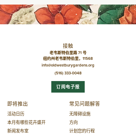
航
接触
老韦斯特伯里路 71 号
纽约州老韦斯特伯里，11568
info@oldwestburygardens.org
(516) 333-0048
订阅电子报
即将推出
常见问题解答
活动日历
无障碍设施
本月有哪些花卉盛开
方向
新闻发布室
计划您的行程