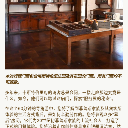
本次行程门票包含韦斯特伯里庄园及其花园的门票。所有门票均不
可退款。
多年来，韦斯特伯里府的访客总是会问，一楼走廊那边究竟是
什么。如今，他们可以跨过这扇门，探索“服务翼的秘密”。
在这个60分钟的导览游中，您将了解到菲普斯家族及其宾客所
体验的生活方式背后，是如何辛勤劳作的。您将参观众多“幕
后”房间，它们为20世纪初菲普斯家族的上流社会人士打造了
正式的用餐体验。您将沿着走廊前往餐具室和银器清洁室，然