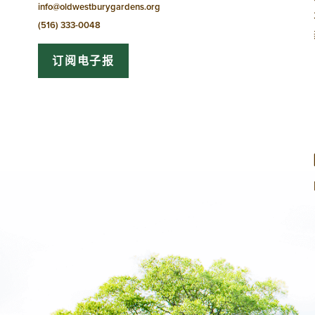
info@oldwestburygardens.org
(516) 333-0048
订阅电子报