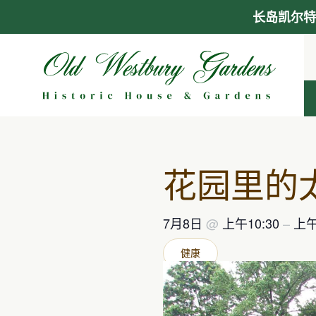
长岛凯尔特
跳
至
内
容
花园里的
7月8日
@
上午10:30
–
上午
健康