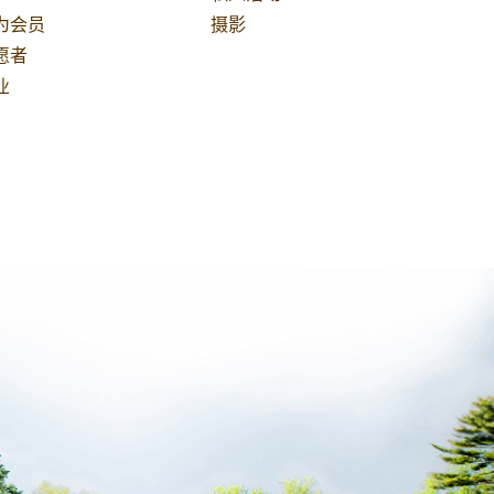
为会员
摄影
愿者
业