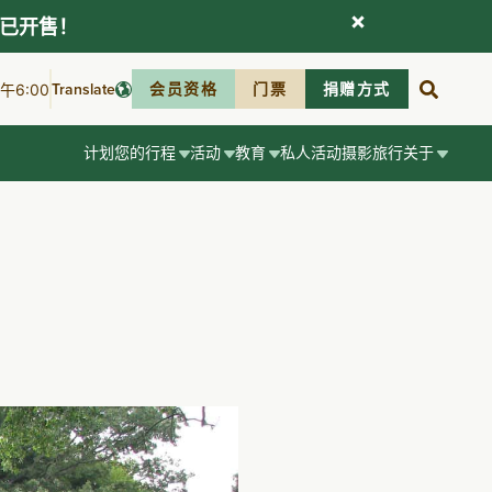
现已开售！
Translate
会员资格
门票
捐赠方式
6:00
计划您的行程
活动
教育
私人活动
摄影
旅行
关于