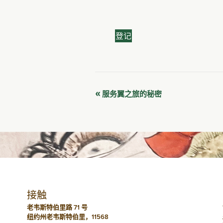
登记
活
«
服务翼之旅的秘密
动
导
航
接触
老韦斯特伯里路 71 号
纽约州老韦斯特伯里，11568