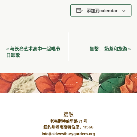
添加到calendar
活
与长岛艺术高中一起唱节
奶茶和旅游
«
售罄：
»
动
日颂歌
导
航
接触
老韦斯特伯里路 71 号
纽约州老韦斯特伯里，11568
info@oldwestburygardens.org