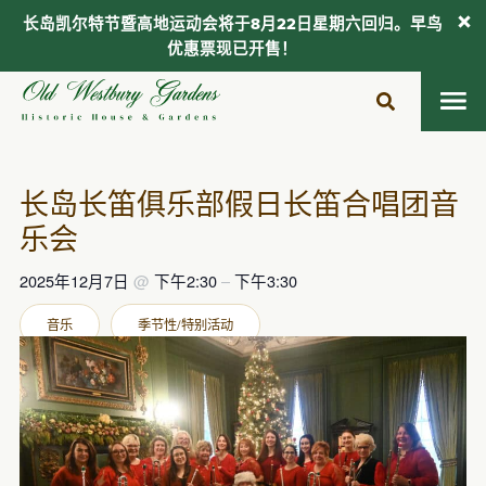
长岛凯尔特节暨高地运动会将于8月22日星期六回归。早鸟
优惠票现已开售！
跳
至
内
容
长岛长笛俱乐部假日长笛合唱团音
乐会
2025年12月7日
@
下午2:30
–
下午3:30
音乐
季节性/特别活动