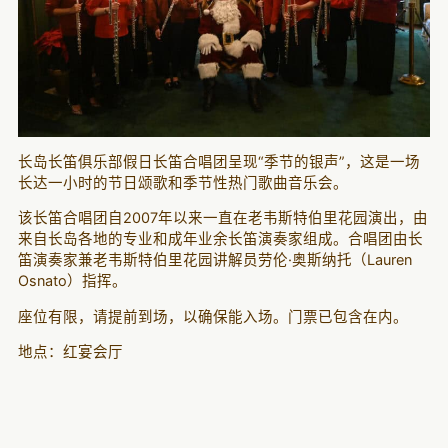
长岛长笛俱乐部假日长笛合唱团呈现“季节的银声”，这是一场
长达一小时的节日颂歌和季节性热门歌曲音乐会。
该长笛合唱团自2007年以来一直在老韦斯特伯里花园演出，由
来自长岛各地的专业和成年业余长笛演奏家组成。合唱团由长
笛演奏家兼老韦斯特伯里花园讲解员劳伦·奥斯纳托（Lauren
Osnato）指挥。
座位有限，请提前到场，以确保能入场。门票已包含在内。
地点：红宴会厅