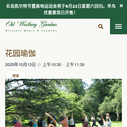
长岛凯尔特节暨高地运动会将于8月22日星期六回归。早鸟
优惠票现已开售！
跳
至
内
容
花园瑜伽
2025年10月13日
@
上午10:30
–
上午11:30
健康