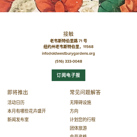
航
接触
老韦斯特伯里路 71 号
纽约州老韦斯特伯里，11568
info@oldwestburygardens.org
(516) 333-0048
订阅电子报
即将推出
常见问题解答
活动日历
无障碍设施
本月有哪些花卉盛开
方向
新闻发布室
计划您的行程
团体旅游
会员资格