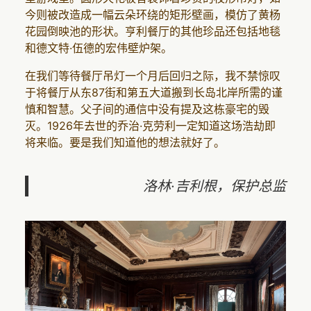
今则被改造成一幅云朵环绕的矩形壁画，模仿了黄杨
花园倒映池的形状。亨利餐厅的其他珍品还包括地毯
和德文特·伍德的宏伟壁炉架。
在我们等待餐厅吊灯一个月后回归之际，我不禁惊叹
于将餐厅从东87街和第五大道搬到长岛北岸所需的谨
慎和智慧。父子间的通信中没有提及这栋豪宅的毁
灭。1926年去世的乔治·克劳利一定知道这场浩劫即
将来临。要是我们知道他的想法就好了。
洛林·吉利根，保护总监