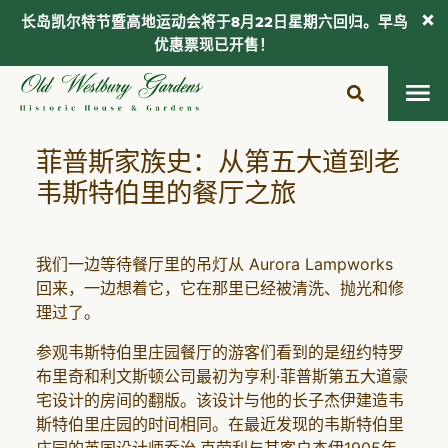
长岛凯尔特节暨高地运动会将于8月22日星期六回归。早鸟
优惠票现已开售！
跳
至
内
容
菲普斯家族史：从第五大道到老
韦斯特伯里的餐厅之旅
我们一边等待餐厅里的吊灯从 Aurora Lampworks
回来，一边想着它，它在那里已经被清洗、抛光和修
理过了。
参观韦斯特伯里庄园餐厅的游客们看到的是纽约特罗
布里奇和利文斯顿公司最初为亨利·菲普斯第五大道豪
宅设计的房间的翻版。该设计与他的长子杰伊建造韦
斯特伯里庄园的时间相同。在最近发现的韦斯特伯里
庄园的英国设计师乔治·克劳利与其客户杰伊1905年