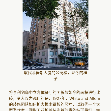
取代菲普斯大厦的公寓楼，现今的样
子
将亨利宅邸中立方体餐厅的面貌与如今的面貌进行比
较，令人叹为观止的是，1927年，White and Allom
的装修团队如何扩大橡木镶板的尺寸，以取代一个大
型游戏室。圆形天花板曾装饰着珍贵的枝形吊灯，如