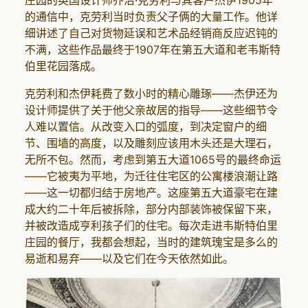
的通信中，克劳利当时负责父子俩的大量工作。他详
细讲述了自己对货物延误和艺术品经销商反应迟钝的
不满，这些作品最终于1907年在第五大道和老韦斯特
伯里花园落成。
克劳利和杰伊耗费了数小时的精心雕琢——杰伊还为
设计师提供了关于他父亲故居的指导——这些细节令
人难以置信。从改变入口的弧度，到决定窗户的细
节、围墙的高度，以及雕刻应该用木头还是大理石，
无所不包。然而，考虑到第五大道1065号的最终命运
——它被夷为平地，为迁往住宅区的公寓楼浪潮让路
——这一切都归结于房地产。这座第五大道豪宅在建
成大约二十年后被拆除，部分内部装饰被保留下来，
并被改造成亨利孩子们的住宅。每次走进韦斯特伯里
庄园的餐厅，我都会想起，当时的建筑瑰宝是多么的
易逝和易弃——以及它们在今天依然如此。