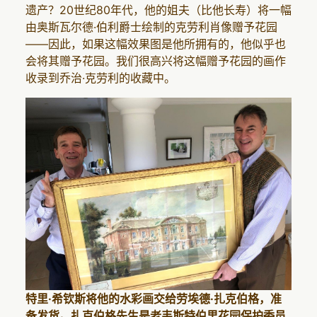
遗产？20世纪80年代，他的姐夫（比他长寿）将一幅
由奥斯瓦尔德·伯利爵士绘制的克劳利肖像赠予花园
——因此，如果这幅效果图是他所拥有的，他似乎也
会将其赠予花园。我们很高兴将这幅赠予花园的画作
收录到乔治·克劳利的收藏中。
特里·希钦斯将他的水彩画交给劳埃德·扎克伯格，准
备发货。扎克伯格先生是老韦斯特伯里花园保护委员