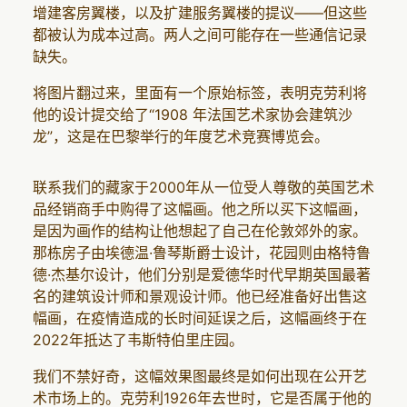
增建客房翼楼，以及扩建服务翼楼的提议——但这些
都被认为成本过高。两人之间可能存在一些通信记录
缺失。
将图片翻过来，里面有一个原始标签，表明克劳利将
他的设计提交给了“1908 年法国艺术家协会建筑沙
龙”，这是在巴黎举行的年度艺术竞赛博览会。
联系我们的藏家于2000年从一位受人尊敬的英国艺术
品经销商手中购得了这幅画。他之所以买下这幅画，
是因为画作的结构让他想起了自己在伦敦郊外的家。
那栋房子由埃德温·鲁琴斯爵士设计，花园则由格特鲁
德·杰基尔设计，他们分别是爱德华时代早期英国最著
名的建筑设计师和景观设计师。他已经准备好出售这
幅画，在疫情造成的长时间延误之后，这幅画终于在
2022年抵达了韦斯特伯里庄园。
我们不禁好奇，这幅效果图最终是如何出现在公开艺
术市场上的。克劳利1926年去世时，它是否属于他的