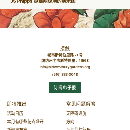
JS Phipps 拟建网球场的演示图
接触
老韦斯特伯里路 71 号
纽约州老韦斯特伯里，11568
info@oldwestburygardens.org
(516) 333-0048
订阅电子报
即将推出
常见问题解答
活动日历
无障碍设施
本月有哪些花卉盛开
方向
新闻发布室
计划您的行程