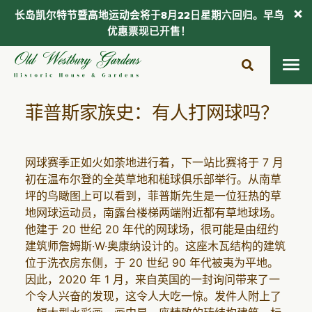
长岛凯尔特节暨高地运动会将于8月22日星期六回归。早鸟
优惠票现已开售！
跳
至
内
容
菲普斯家族史：有人打网球吗？
网球赛季正如火如荼地进行着，下一站比赛将于 7 月
初在温布尔登的全英草地和槌球俱乐部举行。从南草
坪的鸟瞰图上可以看到，菲普斯先生是一位狂热的草
地网球运动员，南露台楼梯两端附近都有草地球场。
他建于 20 世纪 20 年代的网球场，很可能是由纽约
建筑师詹姆斯·W·奥康纳设计的。这座木瓦结构的建筑
位于洗衣房东侧，于 20 世纪 90 年代被夷为平地。
因此，2020 年 1 月，来自英国的一封询问带来了一
个令人兴奋的发现，这令人大吃一惊。发件人附上了