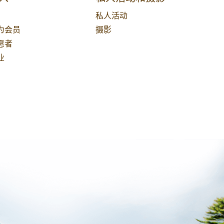
私人活动
为会员
摄影
愿者
业