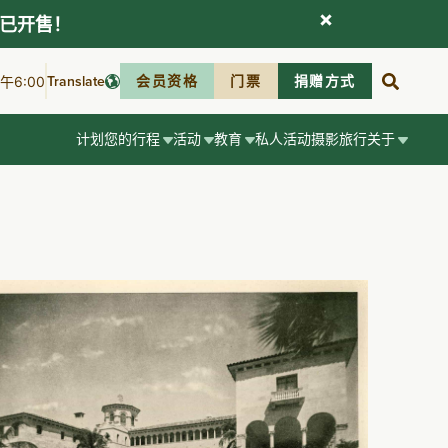
现已开售！
Translate
会员资格
门票
捐赠方式
6:00
计划您的行程
活动
教育
私人活动
摄影
旅行
关于