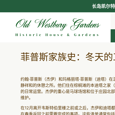
长岛凯尔特
跳
至
内
容
菲普斯家族史：冬天的
约翰·菲普斯（杰伊）和玛格丽塔·菲普斯（迪塔）
静祥和的休憩之所。他们住在棕榈滩的本迪塔之家（Ca
的日常运营。杰伊的重心是马球场馆和位于庄园北部
维护。
在12月离开韦斯特伯里楼之前或之后，杰伊和迪塔
在春季返回之前需要完成的事项。这些清单通常包括