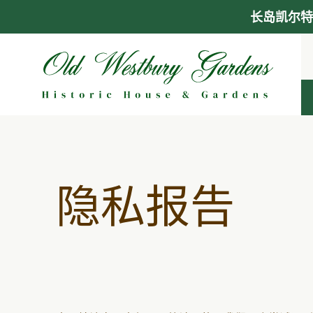
长岛凯尔特
跳
至
内
容
隐私报告