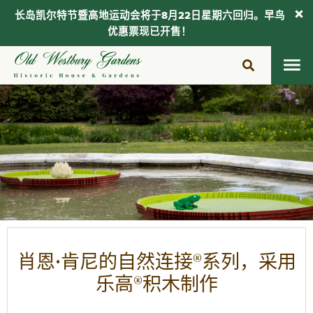
长岛凯尔特节暨高地运动会将于8月22日星期六回归。早鸟
优惠票现已开售！
跳
至
内
容
肖恩·肯尼的自然连接®系列，采用
乐高®积木制作