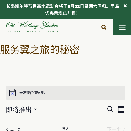
长岛凯尔特节暨高地运动会将于8月22日星期六回归。早鸟
优惠票现已开售！
跳
至
内
容
服务翼之旅的秘密
未发现任何结果。
注
意
活
活
即将推出
搜
概
动
动
寻
选
括
择
视
搜
今天
下一个
活动
上一页