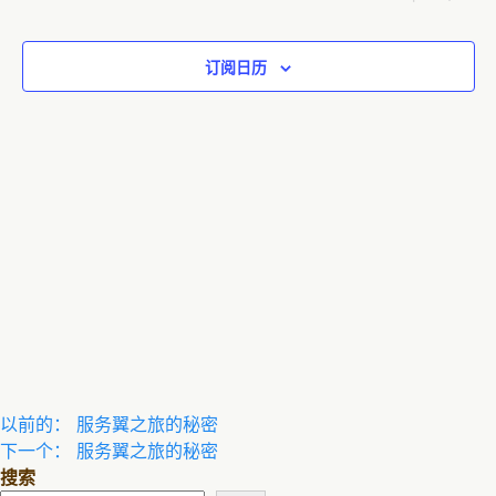
日
图
索
活动
期。
导
和
订阅日历
航
视
图
导
航
文
以前的：
服务翼之旅的秘密
下一个：
服务翼之旅的秘密
章
搜索