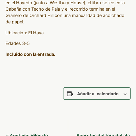
en el Hayedo (junto a Westbury House), el libro se lee en la
Cabaña con Techo de Paja y el recorrido termina en el
Granero de Orchard Hill con una manualidad de acolchado
de papel.
Ubicación: El Haya
Edades 3-5
Incluido con la entrada.
Añadir al calendario
Navegación
Hilos de
Secretos del tour del ala
«
Agotado: