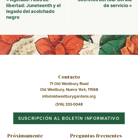
del
libertad: Juneteenth y el
de servicio
»
legado del acolchado
Evento
negro
Contacto
71 Old Westbury Road
Old Westbury, Nueva York, 11568
info@oldwestburygardens.org
(516) 333-0048
SUSCRIPCIÓN AL BOLETÍN INFORMATIVO
Próximamente
Preguntas frecuentes