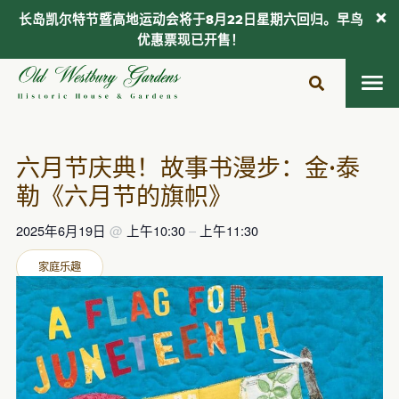
长岛凯尔特节暨高地运动会将于8月22日星期六回归。早鸟
优惠票现已开售！
跳
至
内
容
六月节庆典！故事书漫步：金·泰
勒《六月节的旗帜》
2025年6月19日
@
上午10:30
–
上午11:30
家庭乐趣