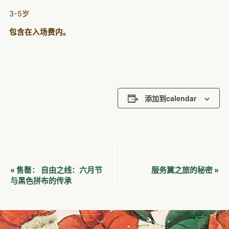
3-5岁
包含在入场费内。
添加到calendar
活
自由之线：六月节
服务翼之旅的秘密
«
售罄：
»
动
与黑色拼布的传承
导
航