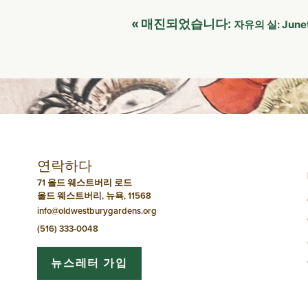
이
«
매진되었습니다:
자유의 실: Jun
벤
트
네
비
연락하다
게
71 올드 웨스트버리 로드
올드 웨스트버리, 뉴욕, 11568
이
info@oldwestburygardens.org
션
(516) 333-0048
뉴스레터 가입