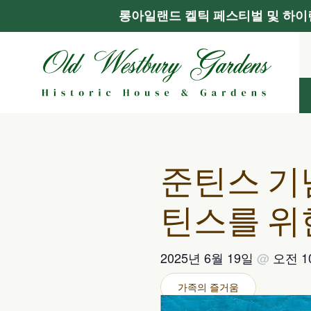
롱아일랜드 켈틱 페스티벌 및 하이랜
콘
텐
츠
로
건
너
뛰
기
준틴스 기념
틴스를 위
2025년 6월 19일
@
오전 1
가족의 즐거움