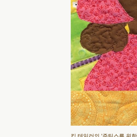
킴 테일러의 '준틴스를 위한 깃