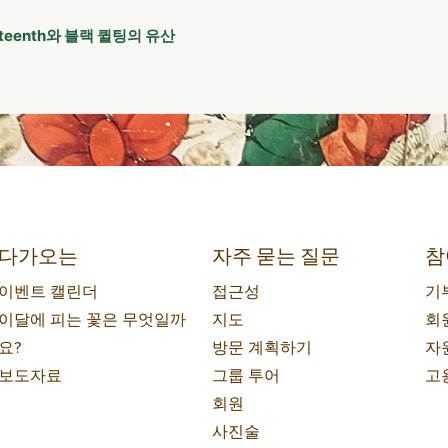
eteenth와 블랙 퀼팅의 유산
다가오는
자주 묻는 질문
참
이벤트 캘린더
접근성
기
이달에 피는 꽃은 무엇일까
지도
회
요?
방문 계획하기
자
보도자료
그룹 투어
고
회원
사진술