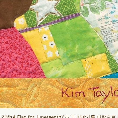
발(A Flag for Juneteenth)'과 그 이야기를 바탕으