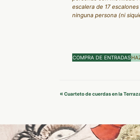
escalera de 17 escalones 
ninguna persona (ni siqui
COMPRA DE ENTRADAS
HA
Navegación
«
Cuarteto de cuerdas en la Terraz
del
Evento