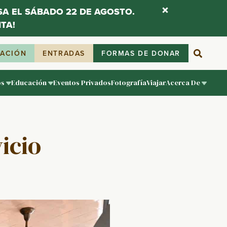
ESA EL SÁBADO 22 DE AGOSTO.
TA!
IACIÓN
ENTRADAS
FORMAS DE DONAR
os
Educación
Eventos Privados
Fotografía
Viajar
Acerca De
vicio