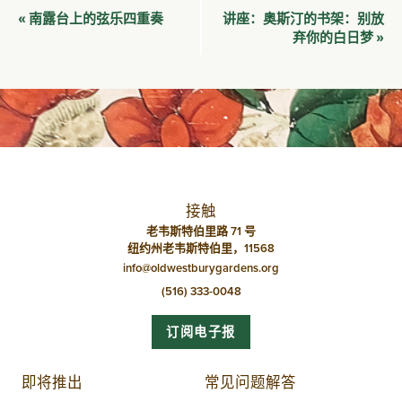
活
南露台上的弦乐四重奏
讲座：奥斯汀的书架：别放
«
动
弃你的白日梦
»
导
航
接触
老韦斯特伯里路 71 号
纽约州老韦斯特伯里，11568
info@oldwestburygardens.org
(516) 333-0048
订阅电子报
即将推出
常见问题解答