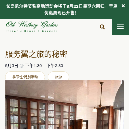
长岛凯尔特节暨高地运动会将于8月22日星期六回归。早鸟
优惠票现已开售！
跳
至
内
容
服务翼之旅的秘密
5月3日
@
下午1:30
–
下午2:30
季节性/特别活动
旅游