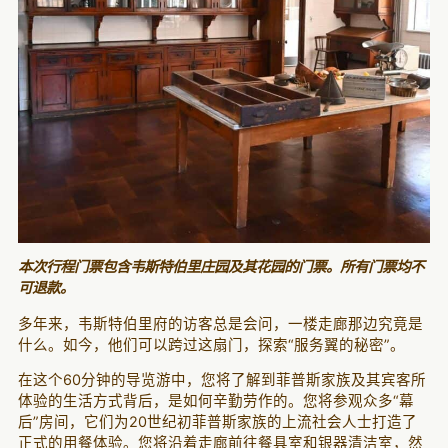
本次行程门票包含韦斯特伯里庄园及其花园的门票。所有门票均不
可退款。
多年来，韦斯特伯里府的访客总是会问，一楼走廊那边究竟是
什么。如今，他们可以跨过这扇门，探索“服务翼的秘密”。
在这个60分钟的导览游中，您将了解到菲普斯家族及其宾客所
体验的生活方式背后，是如何辛勤劳作的。您将参观众多“幕
后”房间，它们为20世纪初菲普斯家族的上流社会人士打造了
正式的用餐体验。您将沿着走廊前往餐具室和银器清洁室，然