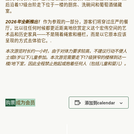
后沿着17级台阶走下位于一楼的厨房、洗碗间和葡萄酒储藏
室。
2026年全新推出！
作为参观的一部分，游客们将穿过庄严的餐
厅，比以往任何时候都更近距离地欣赏定义这个宏伟空间的艺
术品和历史家具——不是隔着绳索和栅栏，而是以它原本应该
呈现的方式去体验它。.
本次游览时长约一小时，由于对体力要求较高，不建议行动不便人
士或8岁以下儿童参加。本次游览需要走下17级狭窄的楼梯到达一
楼/地下室，因此全程禁止抱起或抱着任何人（包括儿童和婴儿）。
购票
成为会员
添加到calendar