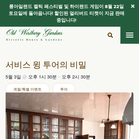
롱아일랜드 켈틱 페스티벌 및 하이랜드 게임이 8월 22일
토요일에 돌아옵니다! 할인된 얼리버드 티켓이 지금 판매
중입니다!
콘
텐
츠
로
건
서비스 윙 투어의 비밀
너
뛰
5월 3일
@
오후 1시 30분
–
오후 2시 30분
기
계절/특별 이벤트
투어