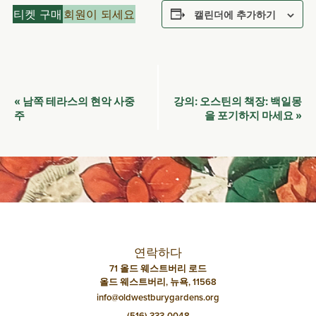
티켓 구매
회원이 되세요
캘린더에 추가하기
이
남쪽 테라스의 현악 사중
강의: 오스틴의 책장: 백일몽
«
벤
주
을 포기하지 마세요
»
트
네
비
게
이
션
연락하다
71 올드 웨스트버리 로드
올드 웨스트버리, 뉴욕, 11568
info@oldwestburygardens.org
(516) 333-0048