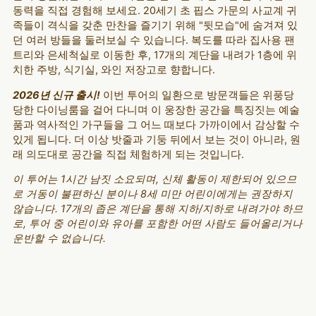
동력을 직접 경험해 보세요. 20세기 초 핍스 가문의 사교계 귀
족들이 격식을 갖춘 만찬을 즐기기 위해 "뒷모습"에 숨겨져 있
던 여러 방들을 둘러보실 수 있습니다. 복도를 따라 집사용 팬
트리와 은세척실로 이동한 후, 17개의 계단을 내려가 1층에 위
치한 주방, 식기실, 와인 저장고로 향합니다.
2026년 신규 출시!
이번 투어의 일환으로 방문객들은 위풍당
당한 다이닝룸을 걸어 다니며 이 웅장한 공간을 특징짓는 예술
품과 역사적인 가구들을 그 어느 때보다 가까이에서 감상할 수
있게 됩니다. 더 이상 밧줄과 기둥 뒤에서 보는 것이 아니라, 원
래 의도대로 공간을 직접 체험하게 되는 것입니다.
이 투어는 1시간 남짓 소요되며, 신체 활동이 제한되어 있으므
로 거동이 불편하신 분이나 8세 미만 어린이에게는 권장하지
않습니다. 17개의 좁은 계단을 통해 지하/지하로 내려가야 하므
로, 투어 중 어린이와 유아를 포함한 어떤 사람도 들어올리거나
운반할 수 없습니다.