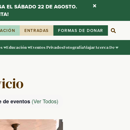
ESA EL SÁBADO 22 DE AGOSTO.
TA!
IACIÓN
ENTRADAS
FORMAS DE DONAR
os
Educación
Eventos Privados
Fotografía
Viajar
Acerca De
vicio
(Ver Todos)
e de eventos