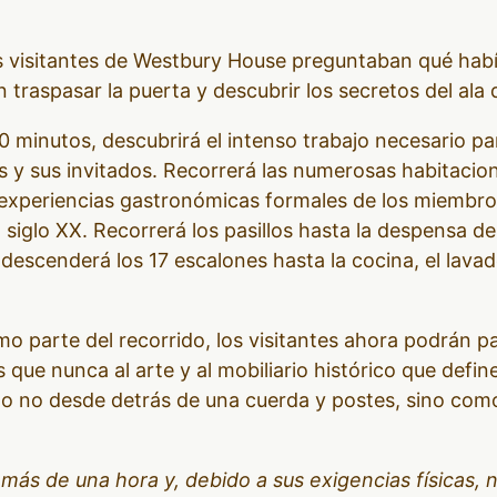
visitantes de Westbury House preguntaban qué había 
traspasar la puerta y descubrir los secretos del ala d
0 minutos, descubrirá el intenso trabajo necesario par
s y sus invitados. Recorrerá las numerosas habitacio
 experiencias gastronómicas formales de los miembros
l siglo XX. Recorrerá los pasillos hasta la despensa 
o descenderá los 17 escalones hasta la cocina, el lava
 parte del recorrido, los visitantes ahora podrán p
ue nunca al arte y al mobiliario histórico que defin
o no desde detrás de una cuerda y postes, sino com
 más de una hora y, debido a sus exigencias físicas,