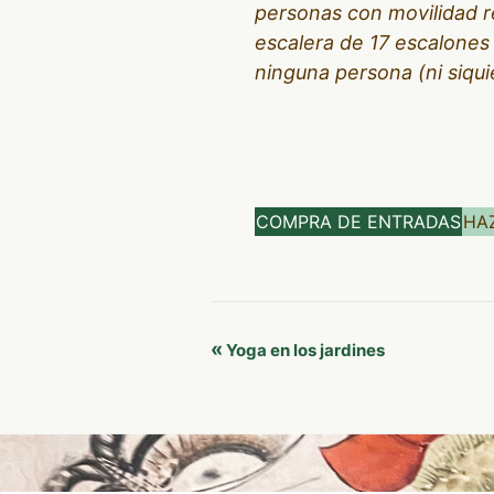
personas con movilidad r
escalera de 17 escalones 
ninguna persona (ni siqui
COMPRA DE ENTRADAS
HA
Navegación
«
Yoga en los jardines
del
Evento