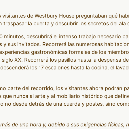
visitantes de Westbury House preguntaban qué había 
traspasar la puerta y descubrir los secretos del ala d
0 minutos, descubrirá el intenso trabajo necesario par
s y sus invitados. Recorrerá las numerosas habitacio
 experiencias gastronómicas formales de los miembros
l siglo XX. Recorrerá los pasillos hasta la despensa 
o descenderá los 17 escalones hasta la cocina, el lava
 parte del recorrido, los visitantes ahora podrán p
ue nunca al arte y al mobiliario histórico que defin
o no desde detrás de una cuerda y postes, sino com
 más de una hora y, debido a sus exigencias físicas,