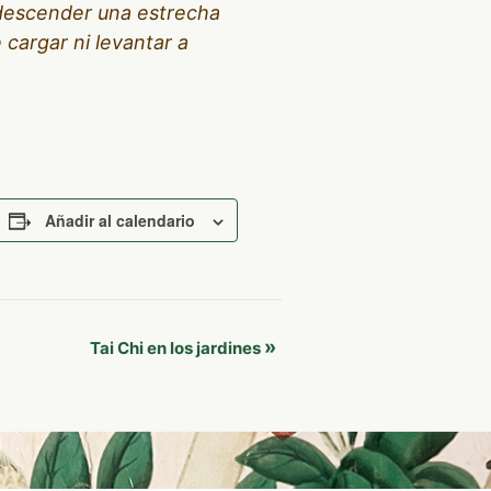
 descender una estrecha
 cargar ni levantar a
Añadir al calendario
»
Tai Chi en los jardines