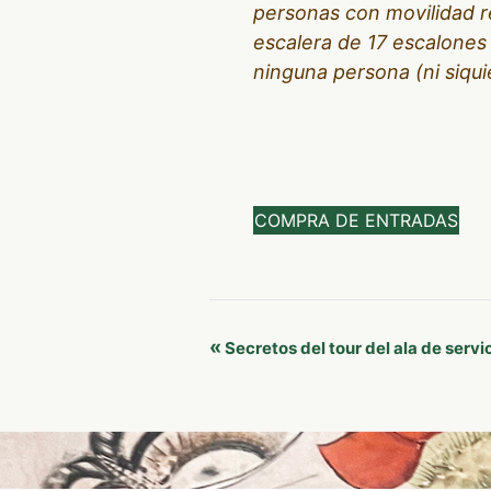
personas con movilidad r
escalera de 17 escalones 
ninguna persona (ni siqui
COMPRA DE ENTRADAS
Navegación
«
Secretos del tour del ala de servi
del
Evento