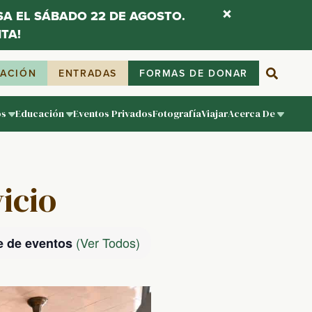
ESA EL SÁBADO 22 DE AGOSTO.
TA!
IACIÓN
ENTRADAS
FORMAS DE DONAR
os
Educación
Eventos Privados
Fotografía
Viajar
Acerca De
vicio
(Ver Todos)
e de eventos