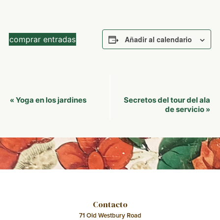
comprar entradas
Añadir al calendario
Navegación
Yoga en los jardines
Secretos del tour del ala
«
del
de servicio
»
Evento
Contacto
71 Old Westbury Road