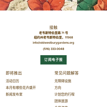
航
接触
老韦斯特伯里路 71 号
纽约州老韦斯特伯里，11568
info@oldwestburygardens.org
(516) 333-0048
订阅电子报
即将推出
常见问题解答
活动日历
无障碍设施
本月有哪些花卉盛开
方向
新闻发布室
计划您的行程
团体旅游