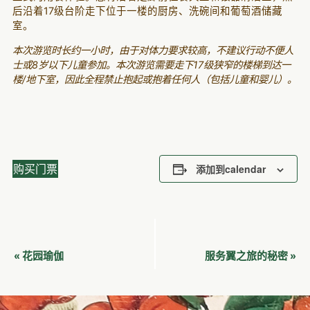
后沿着17级台阶走下位于一楼的厨房、洗碗间和葡萄酒储藏
室。
本次游览时长约一小时，由于对体力要求较高，不建议行动不便人
士或8岁以下儿童参加。本次游览需要走下17级狭窄的楼梯到达一
楼/地下室，因此全程禁止抱起或抱着任何人（包括儿童和婴儿）。
购买门票
添加到calendar
活
花园瑜伽
服务翼之旅的秘密
«
»
动
导