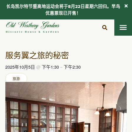
长岛凯尔特节暨高地运动会将于8月22日星期六回归。早鸟
优惠票现已开售！
跳
至
内
容
服务翼之旅的秘密
2025年10月5日
@
下午1:30
–
下午2:30
旅游