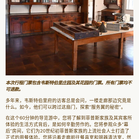
本次行程门票包含韦斯特伯里庄园及其花园的门票。所有门票均不
可退款。
多年来，韦斯特伯里府的访客总是会问，一楼走廊那边究竟是
什么。如今，他们可以跨过这扇门，探索“服务翼的秘密”。
在这个60分钟的导览游中，您将了解到菲普斯家族及其宾客所
体验的生活方式背后，是如何辛勤劳作的。您将参观众多“幕
后”房间，它们为20世纪初菲普斯家族的上流社会人士打造了
正式的用餐体验。您将沿着走廊前往餐具室和银器清洁室，然