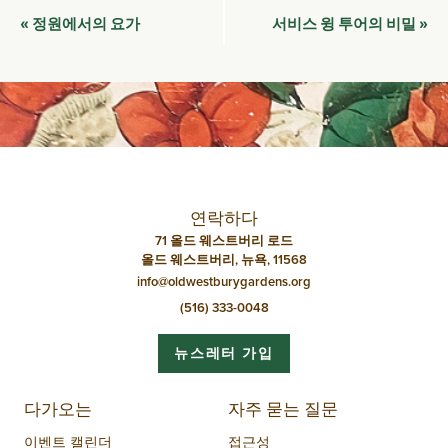
이
정원에서의 요가
서비스 윙 투어의 비밀
«
»
벤
트
네
비
게
이
연락하다
션
71 올드 웨스트버리 로드
올드 웨스트버리, 뉴욕, 11568
info@oldwestburygardens.org
(516) 333-0048
뉴스레터 가입
다가오는
자주 묻는 질문
이벤트 캘린더
접근성