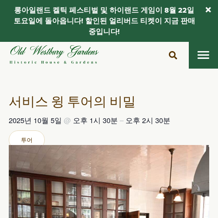
롱아일랜드 켈틱 페스티벌 및 하이랜드 게임이 8월 22일
토요일에 돌아옵니다! 할인된 얼리버드 티켓이 지금 판매
중입니다!
콘
텐
츠
로
건
서비스 윙 투어의 비밀
너
뛰
2025년 10월 5일
@
오후 1시 30분
–
오후 2시 30분
기
투어