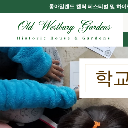
롱아일랜드 켈틱 페스티벌 및 하이랜
콘
텐
츠
로
건
너
뛰
기
학교