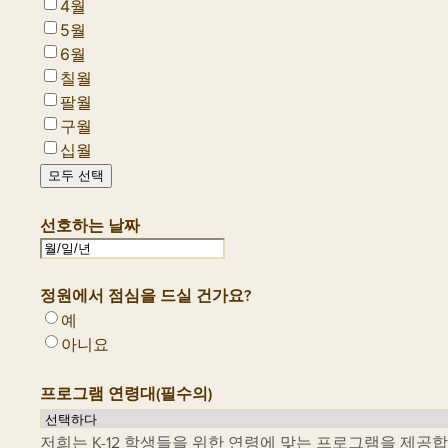
4월
5월
6월
칠월
팔월
구월
십월
모두 선택
선호하는 날짜
MM/DD/YYYY
정원에서 점심을 드실 건가요?
예
아니요
프로그램 연령대
(필수의)
저희는 K-12 학생들을 위한 연령에 맞는 프로그램을 제공