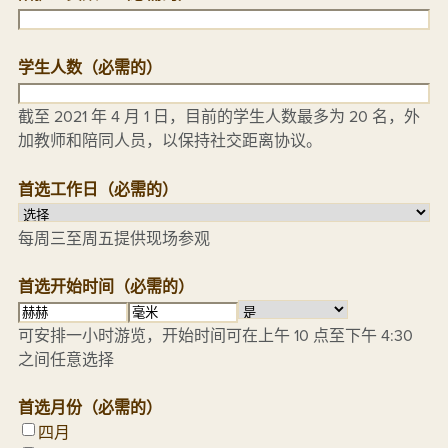
学生人数
（必需的）
截至 2021 年 4 月 1 日，目前的学生人数最多为 20 名，外
加教师和陪同人员，以保持社交距离协议。
首选工作日
（必需的）
每周三至周五提供现场参观
首选开始时间
（必需的）
小
分
上
可安排一小时游览，开始时间可在上午 10 点至下午 4:30
时
钟
午/
之间任意选择
下
午
首选月份
（必需的）
四月