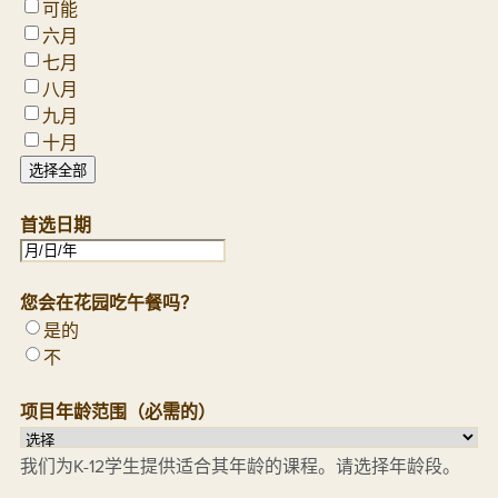
可能
六月
七月
八月
九月
十月
选择全部
首选日期
MM
斜
您会在花园吃午餐吗？
线
是的
DD
不
斜
线
项目年龄范围
（必需的）
YYYY
我们为K-12学生提供适合其年龄的课程。请选择年龄段。