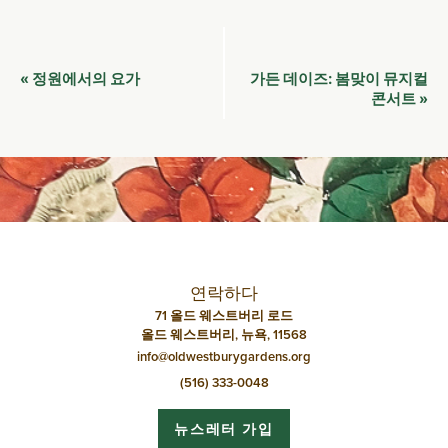
이
정원에서의 요가
가든 데이즈: 봄맞이 뮤지컬
«
벤
콘서트
»
트
네
비
게
이
션
연락하다
71 올드 웨스트버리 로드
올드 웨스트버리, 뉴욕, 11568
info@oldwestburygardens.org
(516) 333-0048
뉴스레터 가입