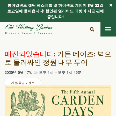
롱아일랜드 켈틱 페스티벌 및 하이랜드 게임이 8월 22일
토요일에 돌아옵니다! 할인된 얼리버드 티켓이 지금 판매
중입니다!
콘
텐
츠
로
건
매진되었습니다:
가든 데이즈: 벽으
너
로 둘러싸인 정원 내부 투어
뛰
기
2025년 5월 17일
@
오후 1시
–
오후 1시 45분
계절/특별 이벤트