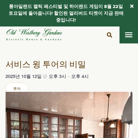
롱아일랜드 켈틱 페스티벌 및 하이랜드 게임이 8월 22일
토요일에 돌아옵니다! 할인된 얼리버드 티켓이 지금 판매
중입니다!
콘
텐
츠
로
건
서비스 윙 투어의 비밀
너
뛰
2025년 10월 12일
@
오후 3시
–
오후 4시
기
투어