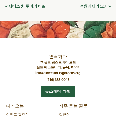
이
서비스 윙 투어의 비밀
정원에서의 요가
«
»
벤
트
네
비
게
이
연락하다
션
71 올드 웨스트버리 로드
올드 웨스트버리, 뉴욕, 11568
info@oldwestburygardens.org
(516) 333-0048
뉴스레터 가입
다가오는
자주 묻는 질문
이벤트 캘린더
접근성