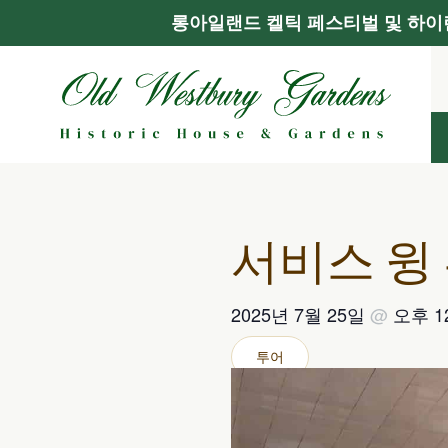
롱아일랜드 켈틱 페스티벌 및 하이랜
콘
텐
츠
로
건
너
뛰
기
서비스 윙
2025년 7월 25일
@
오후 
투어