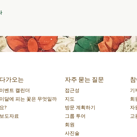
다
다가오는
자주 묻는 질문
참
이벤트 캘린더
접근성
기
이달에 피는 꽃은 무엇일까
지도
회
요?
방문 계획하기
자
보도자료
그룹 투어
고
회원
사진술