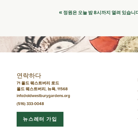
이
«
정원은 오늘 밤 8시까지 열려 있습니
벤
트
네
비
연락하다
게
71 올드 웨스트버리 로드
올드 웨스트버리, 뉴욕, 11568
이
info@oldwestburygardens.org
션
(516) 333-0048
뉴스레터 가입